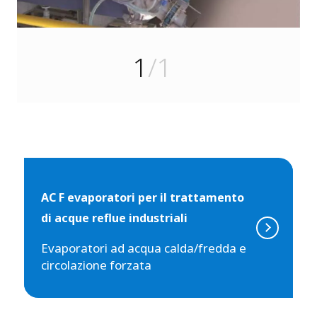
1
/1
AC F evaporatori per il trattamento
di acque reflue industriali
Evaporatori ad acqua calda/fredda e
circolazione forzata