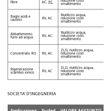
riduzione costi
fibre
AC,
PC
smaltimento
Riutilizzo acqua,
Bagni acidi e
RV, AC
riduzione costi
caustici
smaltimento
Riutilizzo acqua,
Abbattimento
RV, AC
riduzione costi
fumi ad acqua
smaltimento
ZLD, riutilizzo acqua,
Concentrato RO
RV, AC
riduzione costi
smaltimento
ZLD, riutilizzo acqua,
Rigenerazione
RV, AC
riduzione costi
scambio ionico
smaltimento
SOCIETA’ D’INGEGNERIA
Applicazione
Evaled
VALORE AGGIUNTO