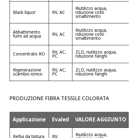
Riutilizzo acqua,
Black liquor
RV, AC
riduzione costi
smaltimento
Riutilizzo acqua,
Abbattimento
RV, AC
riduzione costi
fumi ad acqua
smaltimento
RV, AC,
ZLD, riutilizzo acqua,
Concentrato RO
PC
riduzione fanghi
Rigenerazione
RV, AC,
ZLD, riutilizzo acqua,
scambio ionico
PC
riduzione fanghi
PRODUZIONE FIBRA TESSILE COLORATA
Applicazione
Evaled
VALORE AGGIUNTO
Riutilizzo acqua,
Reflui da tintura
RV,