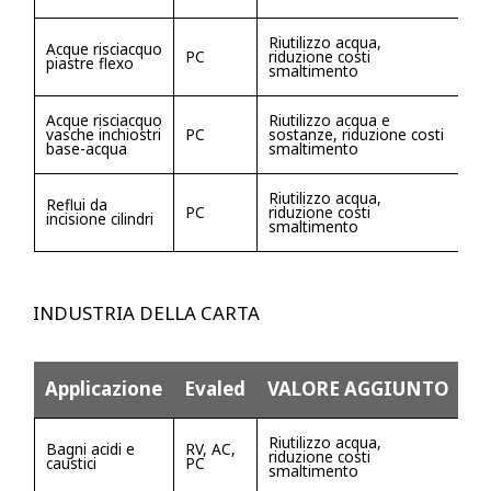
Riutilizzo acqua,
Acque risciacquo
PC
riduzione costi
piastre flexo
smaltimento
Acque risciacquo
Riutilizzo acqua e
vasche inchiostri
PC
sostanze, riduzione costi
base-acqua
smaltimento
Riutilizzo acqua,
Reflui da
PC
riduzione costi
incisione cilindri
smaltimento
INDUSTRIA DELLA CARTA
Applicazione
Evaled
VALORE AGGIUNTO
Riutilizzo acqua,
Bagni acidi e
RV, AC,
riduzione costi
caustici
PC
smaltimento