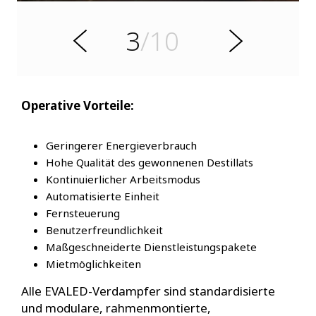
h
r
3
/10
o
W
V
e
i
t
e
r
Operative Vorteile:
Geringerer Energieverbrauch
Hohe Qualität des gewonnenen Destillats
Kontinuierlicher Arbeitsmodus
Automatisierte Einheit
Fernsteuerung
Benutzerfreundlichkeit
Maßgeschneiderte Dienstleistungspakete
Mietmöglichkeiten
Alle EVALED-Verdampfer sind standardisierte
und modulare, rahmenmontierte,