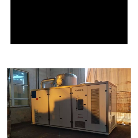
e
g
i
r
e